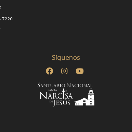
0
4 7220
c
Síguenos