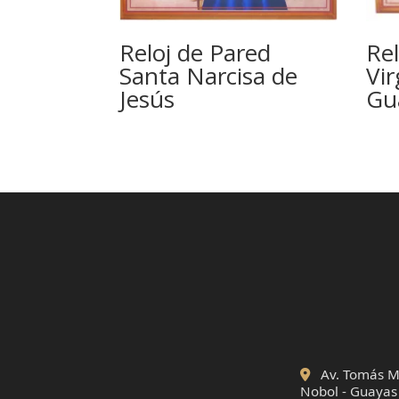
Reloj de Pared
Rel
Santa Narcisa de
Vi
Jesús
Gu
Av. Tomás Ma
Nobol - Guayas