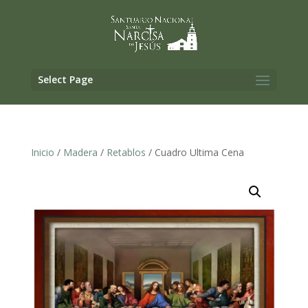
Select Page
Inicio
/
Madera
/
Retablos
/ Cuadro Ultima Cena