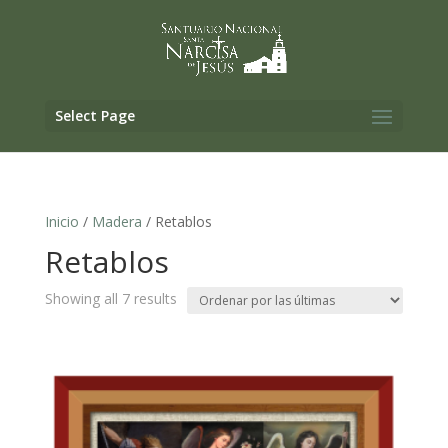
Select Page
Inicio
/
Madera
/ Retablos
Retablos
Sorted
Showing all 7 results
by
latest