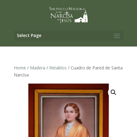
Select Page
Home
/
Madera
/
Retablos
/ Cuadro de Pared de Santa
Narcisa