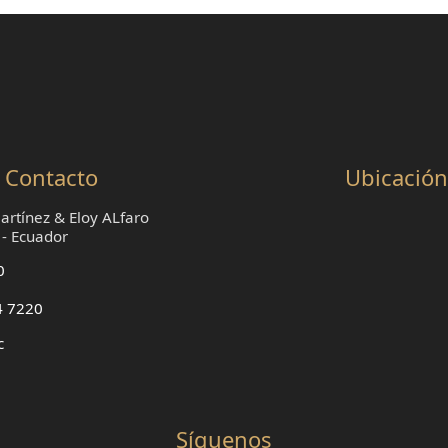
Contacto
Ubicación
rtínez & Eloy ALfaro
 - Ecuador
0
4 7220
c
Síguenos