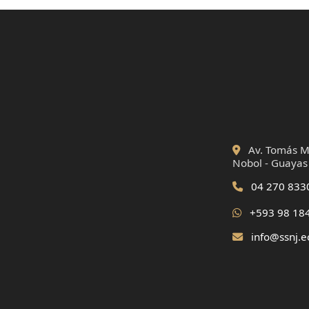
Av. Tomás Ma
Nobol - Guayas
04 270 833
+593 98 18
info@ssnj.e