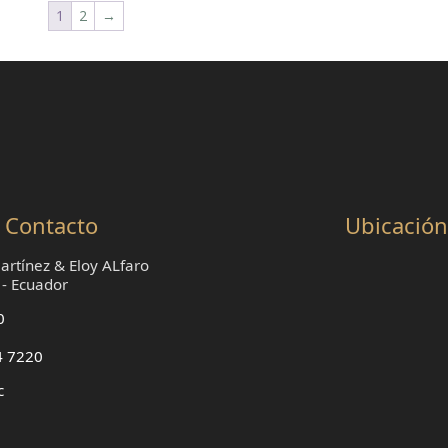
1
2
→
Contacto
Ubicación
rtínez & Eloy ALfaro
 - Ecuador
0
4 7220
c