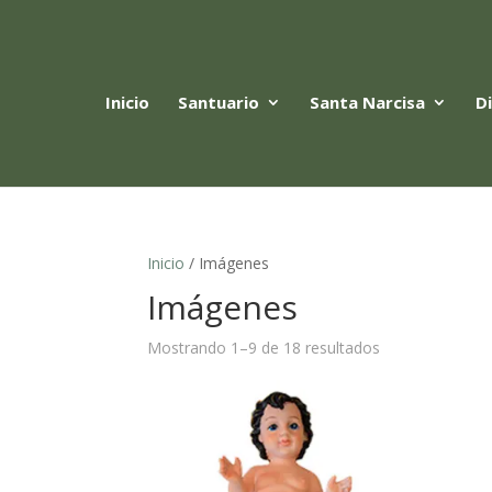
Inicio
Santuario
Santa Narcisa
D
Inicio
/ Imágenes
Imágenes
Sorted
Mostrando 1–9 de 18 resultados
by
latest