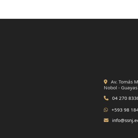
Av. Tomás Ma
Nobol - Guayas
04 270 833
+593 98 18
info@ssnj.e