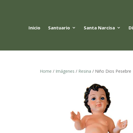
Inicio
Santuario
Santa Narcisa
D
Home
/
Imágenes
/
Resina
/ Niño Dios Pesebre