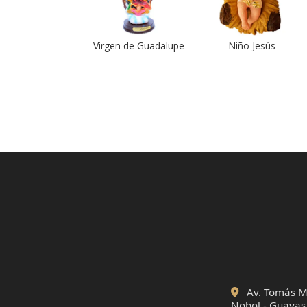
Virgen de Guadalupe
Niño Jesús
Av. Tomás Ma
Nobol - Guayas