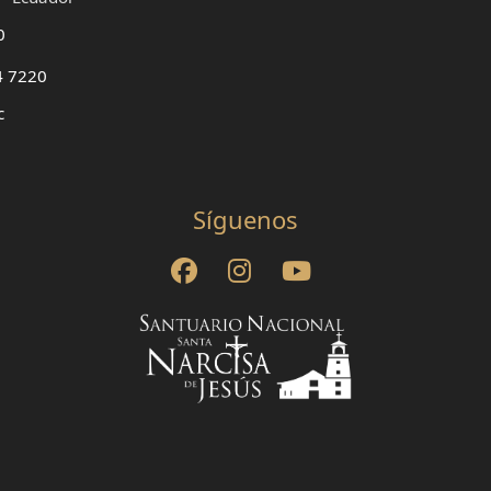
0
4 7220
c
Síguenos