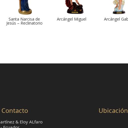
Santa Narcisa de
Arcángel Miguel
Arcángel Gab
Jesús – Reclinatorio
Contacto
Ubicación
rtínez & Eloy ALfaro
 - Ecuador